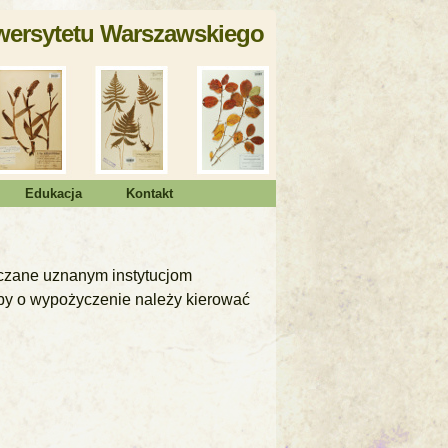
iwersytetu Warszawskiego
Edukacja
Kontakt
yczane uznanym instytucjom
by o wypożyczenie należy kierować