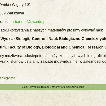
 Żwirki i Wigury 101
089 Warszawa
adres:
herbarium@uw.edu.pl
adku korzystania z naszych materiałów prosimy cytować nas:
, Wydział Biologii, Centrum Nauk Biologiczno-Chemicznych
um, Faculty of Biology, Biological and Chemical Research 
my możliwość udostępnienia na życzenie cyfrowych fotografii o
ysyłki skanów ustalamy zawsze indywidualnie, w zależności od
 dostępności
Zielnik Wydziału Biologii Uniwersytetu Warszawskiego