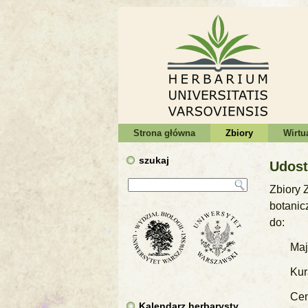
Strona główna
Zbiory
Wirtu
szukaj
Udost
Zbiory 
botanic
do:
Maj
Kur
Cen
Kalendarz herbarysty