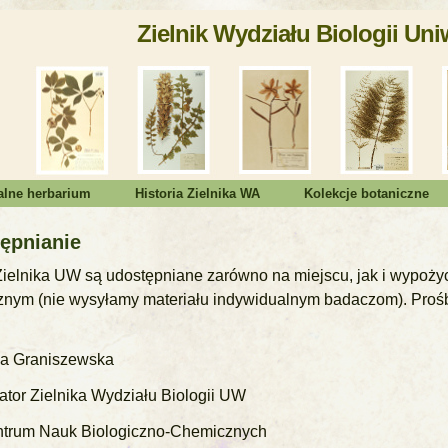
Zielnik Wydziału Biologii Un
alne herbarium
Historia Zielnika WA
Kolekcje botaniczne
ępnianie
Zielnika UW są udostępniane zarówno na miejscu, jak i wypoż
znym (nie wysyłamy materiału indywidualnym badaczom). Proś
a Graniszewska
ator Zielnika Wydziału Biologii UW
trum Nauk Biologiczno-Chemicznych