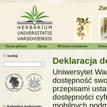
Zie
Strona główna
Zbiory
Wirtualne herbarium
Histo
szukaj
Deklaracja d
Uniwersytet Wa
dostępność swoj
przepisami usta
dostępności cyfr
mobilnych podm
Kalendarz herbarysty