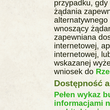
przypadku, gdy 
żądania zapewn
alternatywnego 
wnoszący żądan
zapewniana dost
internetowej, ap
internetowej, lu
wskazanej wyże
wniosek do
Rze
Dostępność a
Pełen wykaz b
informacjami n