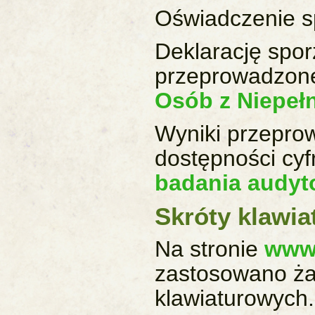
Oświadczenie s
Deklarację spo
przeprowadzone
Osób z Niepe
Wyniki przepro
dostępności cyf
badania audy
Skróty klawi
Na stronie
www.
zastosowano ża
klawiaturowych.