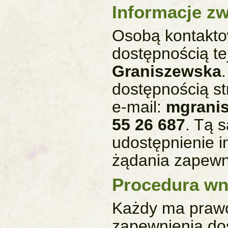
Informacje zw
Osobą kontakto
dostępnością tej
Graniszewska
dostępnością st
e-mail:
mgranis
55 26 687
. Tą 
udostępnienie i
żądania zapewn
Procedura w
Każdy ma prawo
zapewnienia dos