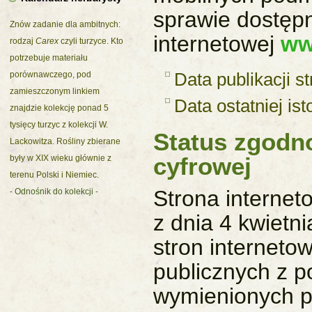
sprawie dostęp
Znów zadanie dla ambitnych:
internetowej
ww
rodzaj
Carex
czyli turzyce. Kto
potrzebuje materiału
porównawczego, pod
Data publikacji s
zamieszczonym linkiem
Data ostatniej ist
znajdzie kolekcję ponad 5
tysięcy turzyc z kolekcji W.
Status zgodn
Lackowitza. Rośliny zbierane
cyfrowej
były w XIX wieku głównie z
terenu Polski i Niemiec.
Strona internet
- Odnośnik do kolekcji -
z dnia 4 kwietni
stron interneto
publicznych z 
wymienionych p