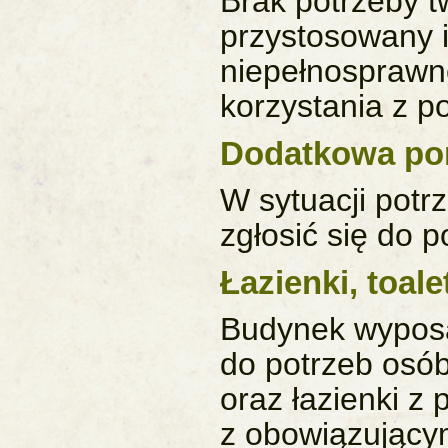
Brak potrzeby 
przystosowany i
niepełnosprawn
korzystania z p
Dodatkowa p
W sytuacji pot
zgłosić się do po
Łazienki, toale
Budynek wyposa
do potrzeb osób
oraz łazienki z
z obowiązujący