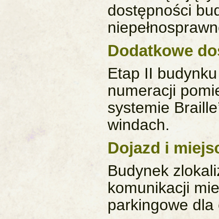
dostępności bu
niepełnosprawn
Dodatkowe do
Etap II budynk
numeracji pomi
systemie Braill
windach.
Dojazd i miej
Budynek zlokal
komunikacji mie
parkingowe dla