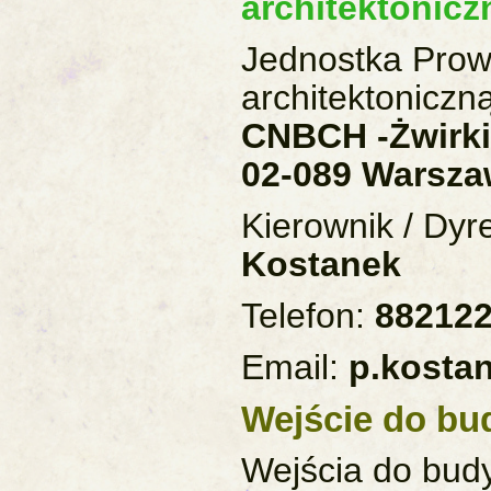
architektonicz
Jednostka Prow
architektonicz
CNBCH -Żwirki 
02-089 Warsza
Kierownik / Dyr
Kostanek
Telefon:
88212
Email:
p.kosta
Wejście do bu
Wejścia do bud