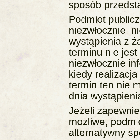
sposób przedstaw
Podmiot publicz
niezwłocznie, ni
wystąpienia z ż
terminu nie jes
niezwłocznie i
kiedy realizacj
termin ten nie 
dnia wystąpieni
Jeżeli zapewnie
możliwe, podmi
alternatywny sp