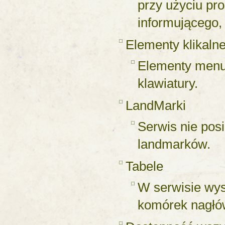
przy użyciu pr
informującego,
Elementy klikaln
Elementy menu
klawiatury.
LandMarki
Serwis nie pos
landmarków.
Tabele
W serwisie wys
komórek nagłó