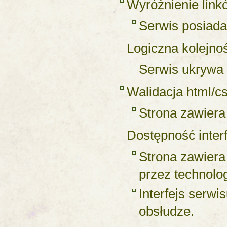
Wyróżnienie link
Serwis posiada
Logiczna kolejno
Serwis ukrywa 
Walidacja html/c
Strona zawiera
Dostępność inter
Strona zawiera
przez technolo
Interfejs serwi
obsłudze.